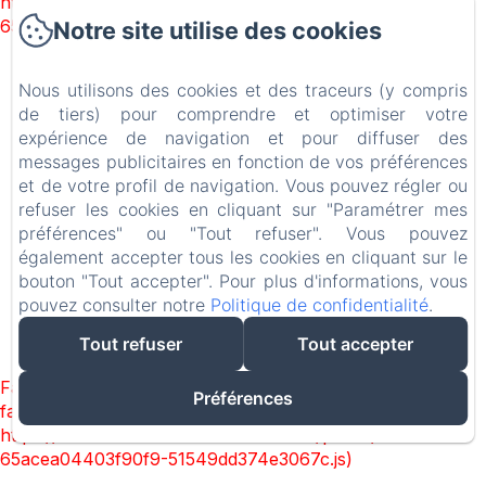
https://d1cmur5l0xva3h.cloudfront.net/packs/93-
65acea04403f90f9-51549dd374e3067c.js)
Notre site utilise des cookies
MAS DE LA LANCE
Nous utilisons des cookies et des traceurs (y compris
de tiers) pour comprendre et optimiser votre
Mentions légales
expérience de navigation et pour diffuser des
Plan de Blacon, Roche-Saint-Secret-Béconne, 26770,
messages publicitaires en fonction de vos préférences
France
et de votre profil de navigation. Vous pouvez régler ou
contact@masdelalance.com
refuser les cookies en cliquant sur "Paramétrer mes
+33623898037
préférences" ou "Tout refuser". Vous pouvez
+33475539866
également accepter tous les cookies en cliquant sur le
bouton "Tout accepter". Pour plus d'informations, vous
pouvez consulter notre
Politique de confidentialité
.
Créé par Amenitiz
Tout refuser
Tout accepter
Conditions Générales de Vente
Failed to load BookingEngine/index: Loading chunk 93
Préférences
failed. (missing:
https://d1cmur5l0xva3h.cloudfront.net/packs/93-
65acea04403f90f9-51549dd374e3067c.js)