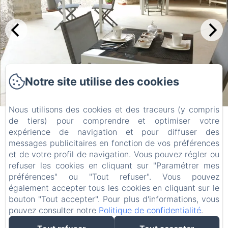
Notre site utilise des cookies
Nous utilisons des cookies et des traceurs (y compris
de tiers) pour comprendre et optimiser votre
MAS DE LA LANCE
expérience de navigation et pour diffuser des
Mentions légales
messages publicitaires en fonction de vos préférences
et de votre profil de navigation. Vous pouvez régler ou
Plan de Blacon, Roche-Saint-Secret-Béconne, 26770,
France
refuser les cookies en cliquant sur "Paramétrer mes
contact@masdelalance.com
préférences" ou "Tout refuser". Vous pouvez
+33623898037
également accepter tous les cookies en cliquant sur le
+33475539866
bouton "Tout accepter". Pour plus d'informations, vous
pouvez consulter notre
Politique de confidentialité
.